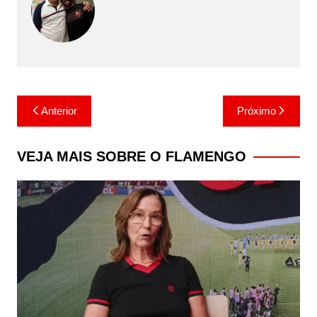
Navegação
Anterior
Próximo
de
Post
VEJA MAIS SOBRE O FLAMENGO