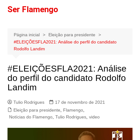
Ir
Ser Flamengo
para
o
conteúdo
Página inicial
Eleição para presidente
#ELEIÇÕESFLA2021​: Análise do perfil do candidato
Rodolfo Landim
#ELEIÇÕESFLA2021​: Análise
do perfil do candidato Rodolfo
Landim
Tulio Rodrigues
17 de novembro de 2021
Eleição para presidente
,
Flamengo
,
Notícias do Flamengo
,
Tulio Rodrigues
,
video