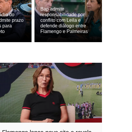
Bap admite
ádio do
responsabilidade por
dmite prazo
conflito com Leila e
s para
defende diálogo entre
eto
Flamengo e Palmeiras