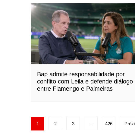
Bap admite responsabilidade por
conflito com Leila e defende diálogo
entre Flamengo e Palmeiras
Paginação
1
2
3
…
426
Próx
de