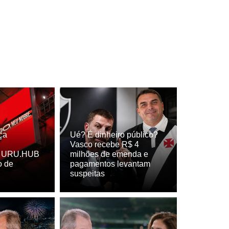
ça
Ué? É dinheiro público?
Vasco recebe R$ 4
t, URU.HUB
milhões de emenda e
o de
pagamentos levantam
suspeitas