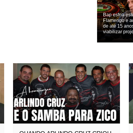
Bap esfria est
Flamengo e a
de até 15 ano
viabilizar proj