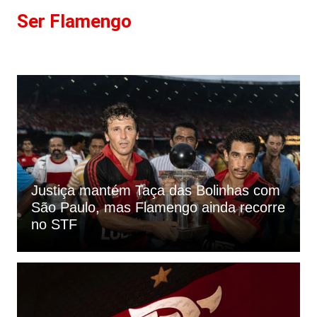
Ir
Ser Flamengo
para
o
conteúdo
Justiça mantém Taça das Bolinhas com
São Paulo, mas Flamengo ainda recorre
no STF