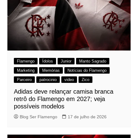
Flamengo
Ídolos
Junior
Manto Sagrado
Marketing
Memórias
Notícias do Flamengo
Parceiro
patrocinio
video
Zico
Adidas deve relançar camisa branca
retrô do Flamengo em 2027; veja
possíveis modelos
Blog Ser Flamengo
17 de julho de 2026