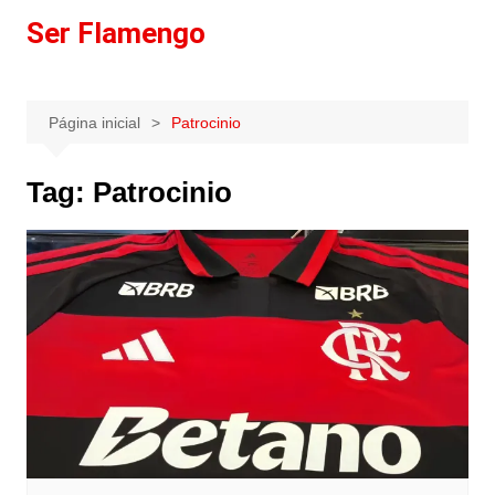
Ir
Ser Flamengo
para
o
conteúdo
Página inicial
Patrocinio
Tag:
Patrocinio