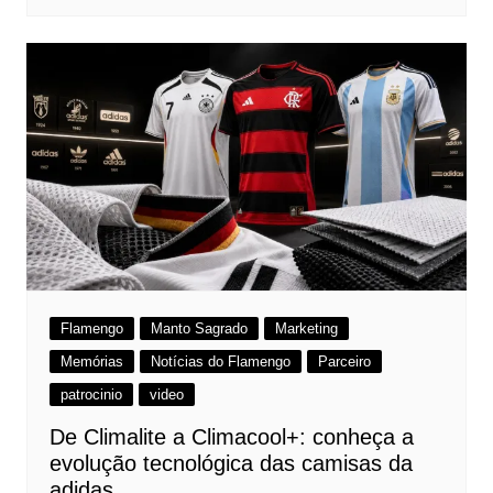
Flamengo
Manto Sagrado
Marketing
Memórias
Notícias do Flamengo
Parceiro
patrocinio
video
De Climalite a Climacool+: conheça a
evolução tecnológica das camisas da
adidas