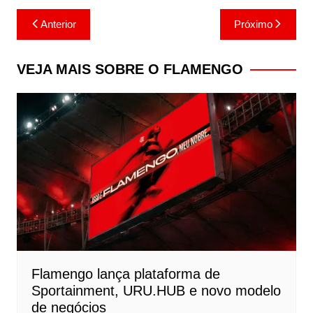
Navegação
Anterior
Próximo
de
Post
VEJA MAIS SOBRE O FLAMENGO
Flamengo lança plataforma de
Sportainment, URU.HUB e novo modelo
de negócios