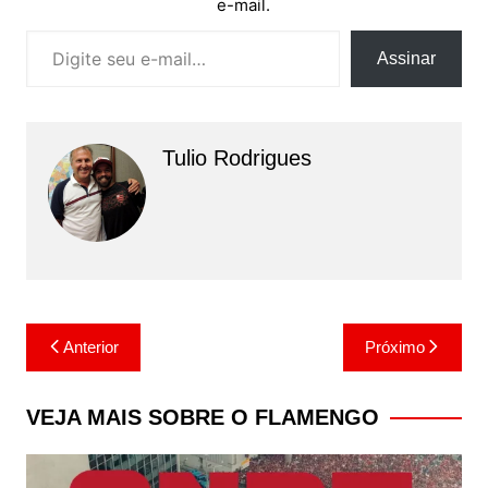
e-mail.
Digite seu e-mail…
Assinar
Tulio Rodrigues
Navegação
Anterior
Próximo
de
Post
VEJA MAIS SOBRE O FLAMENGO