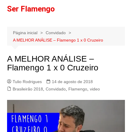
Ir
Ser Flamengo
para
o
conteúdo
Página inicial
Convidado
A MELHOR ANÁLISE – Flamengo 1 x 0 Cruzeiro
A MELHOR ANÁLISE –
Flamengo 1 x 0 Cruzeiro
Tulio Rodrigues
14 de agosto de 2018
Brasileirão 2018
,
Convidado
,
Flamengo
,
video