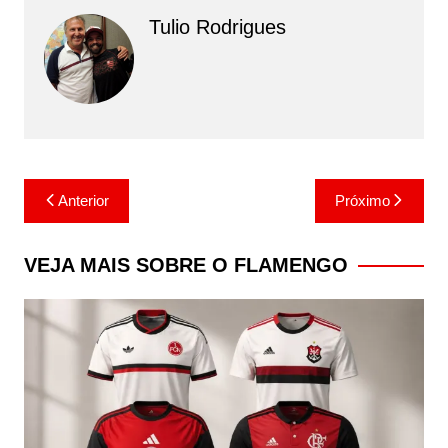
Tulio Rodrigues
Navegação
Anterior
Próximo
de
Post
VEJA MAIS SOBRE O FLAMENGO