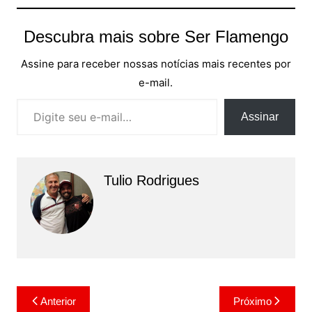
Descubra mais sobre Ser Flamengo
Assine para receber nossas notícias mais recentes por
e-mail.
Digite seu e-mail…
Assinar
Tulio Rodrigues
Navegação
Anterior
Próximo