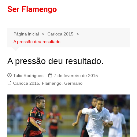
Ir
Ser Flamengo
para
o
conteúdo
Página inicial
Carioca 2015
A pressão deu resultado.
A pressão deu resultado.
Tulio Rodrigues
7 de fevereiro de 2015
Carioca 2015
,
Flamengo
,
Germano