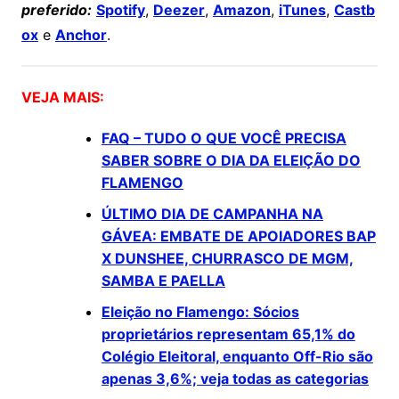
preferido:
Spotify
,
Deezer
,
Amazon
,
iTunes
,
Castb
ox
e
Anchor
.
VEJA MAIS:
FAQ – TUDO O QUE VOCÊ PRECISA
SABER SOBRE O DIA DA ELEIÇÃO DO
FLAMENGO
ÚLTIMO DIA DE CAMPANHA NA
GÁVEA: EMBATE DE APOIADORES BAP
X DUNSHEE, CHURRASCO DE MGM,
SAMBA E PAELLA
Eleição no Flamengo: Sócios
proprietários representam 65,1% do
Colégio Eleitoral, enquanto Off-Rio são
apenas 3,6%; veja todas as categorias