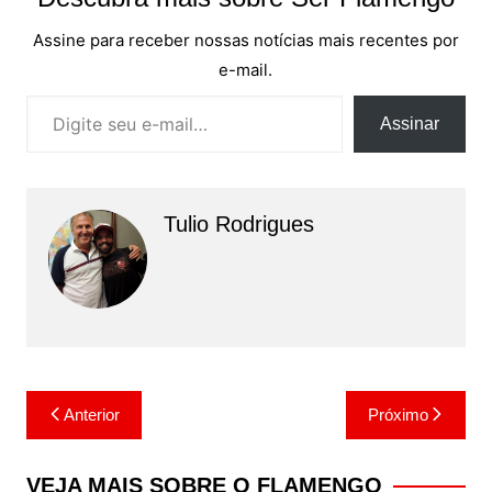
Assine para receber nossas notícias mais recentes por
e-mail.
Digite seu e-mail…
Assinar
Tulio Rodrigues
Navegação
Anterior
Próximo
de
Post
VEJA MAIS SOBRE O FLAMENGO