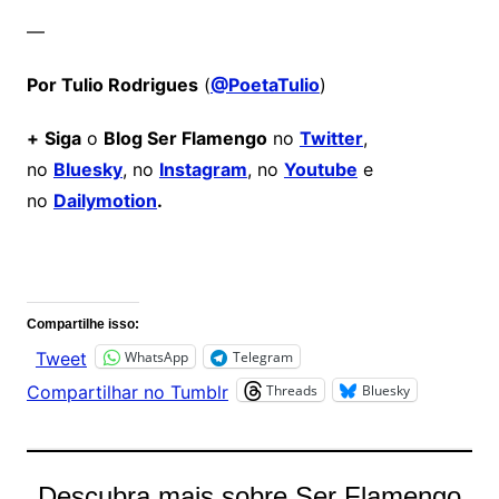
—
Por Tulio Rodrigues
(
@PoetaTulio
)
+
Siga
o
Blog Ser Flamengo
no
Twitter
,
no
Bluesky
, no
Instagram
, no
Youtube
e
no
Dailymotion
.
Comentários
Compartilhe isso:
WhatsApp
Telegram
Tweet
Threads
Bluesky
Compartilhar no Tumblr
Descubra mais sobre Ser Flamengo