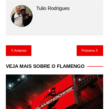
Tulio Rodrigues
Navegação
Anterior
Próximo
de
Post
VEJA MAIS SOBRE O FLAMENGO