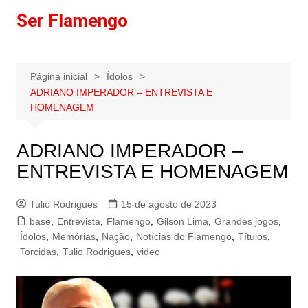
Ir
Ser Flamengo
para
o
conteúdo
Página inicial
Ídolos
ADRIANO IMPERADOR – ENTREVISTA E
HOMENAGEM
ADRIANO IMPERADOR –
ENTREVISTA E HOMENAGEM
Tulio Rodrigues
15 de agosto de 2023
base
,
Entrevista
,
Flamengo
,
Gilson Lima
,
Grandes jogos
,
Ídolos
,
Memórias
,
Nação
,
Notícias do Flamengo
,
Títulos
,
Torcidas
,
Tulio Rodrigues
,
video