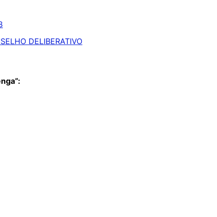
8
SELHO DELIBERATIVO
enga”: