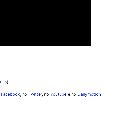
ulio
)
o
Facebook
, no
Twitter
, no
Youtube
e no
Dailymotion