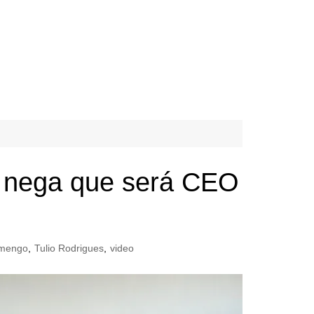
im nega que será CEO
amengo
,
Tulio Rodrigues
,
video