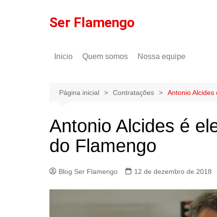
Ir
para
Ser Flamengo
o
conteúdo
Inicio
Quem somos
Nossa equipe
Política de comentários
Tulio Rodrigues
Política de privacidade
Gilson Lima
Página inicial
Contratações
Antonio Alcides
Antonio Alcides é el
do Flamengo
Blog Ser Flamengo
12 de dezembro de 2018