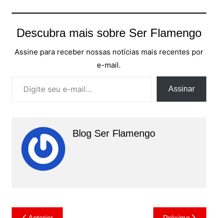
Descubra mais sobre Ser Flamengo
Assine para receber nossas notícias mais recentes por
e-mail.
Digite seu e-mail…
Assinar
Blog Ser Flamengo
Navegação
Anterior
Próximo