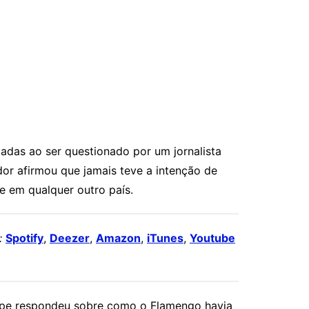
dadas ao ser questionado por um jornalista
ador afirmou que jamais teve a intenção de
 e em qualquer outro país.
:
Spotify
,
Deezer
,
Amazon
,
iTunes
,
Youtube
lipe respondeu sobre como o Flamengo havia