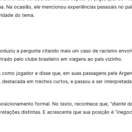
na. Na ocasião, ele mencionou experiências pessoais no paí
vidade do tema.
troduziu a pergunta citando mais um caso de racismo envol
rado pelo clube brasileiro em viagens ao país vizinho.
s como jogador e disse que, em suas passagens pela Argent
s, destacada em trechos curtos, e passou a ser interpretad
posicionamento formal. No texto, reconhece que, “
diante d
etações distintas. E acrescenta que sua posição é “
inegoc