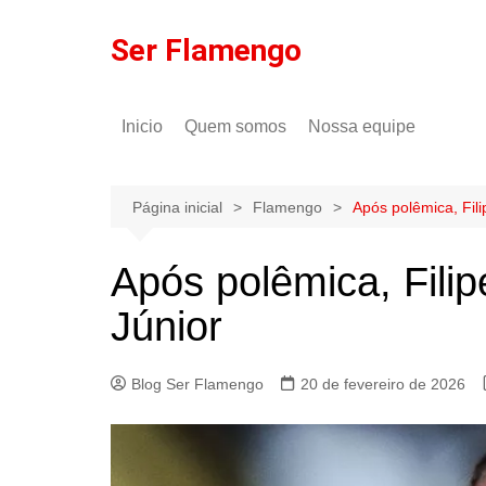
Ir
para
Ser Flamengo
o
conteúdo
Inicio
Quem somos
Nossa equipe
Política de comentários
Tulio Rodrigues
Política de privacidade
Gilson Lima
Página inicial
Flamengo
Após polêmica, Fili
Após polêmica, Filip
Júnior
Blog Ser Flamengo
20 de fevereiro de 2026