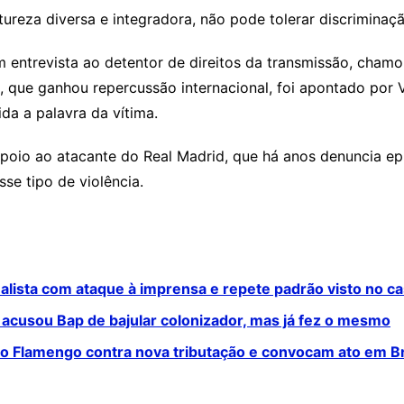
atureza diversa e integradora, não pode tolerar discriminaçã
 entrevista ao detentor de direitos da transmissão, chamo
 que ganhou repercussão internacional, foi apontado por Vi
da a palavra da vítima.
apoio ao atacante do
Real Madrid
, que há anos denuncia ep
se tipo de violência.
alista com ataque à imprensa e repete padrão visto no ca
la acusou Bap de bajular colonizador, mas já fez o mesmo
o Flamengo contra nova tributação e convocam ato em Br