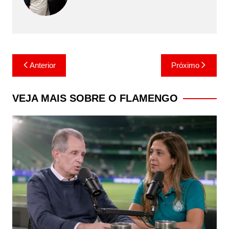
Navegação
Anterior
Próximo
de
Post
VEJA MAIS SOBRE O FLAMENGO