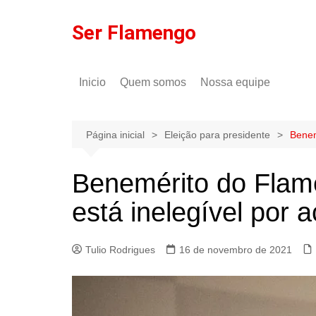
Ir
para
Ser Flamengo
o
conteúdo
Inicio
Quem somos
Nossa equipe
Política de comentários
Tulio Rodrigues
Política de privacidade
Gilson Lima
Página inicial
Eleição para presidente
Benem
Benemérito do Flam
está inelegível por a
Tulio Rodrigues
16 de novembro de 2021