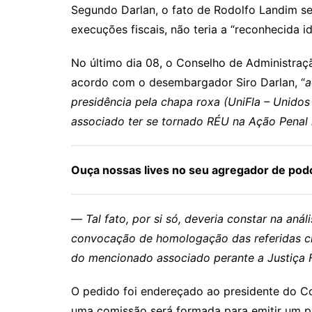
Segundo Darlan, o fato de Rodolfo Landim se
execuções fiscais, não teria a “reconhecida 
No último dia 08, o Conselho de Administraç
acordo com o desembargador Siro Darlan, “
a
presidência pela chapa roxa (UniFla – Unido
associado ter se tornado RÉU na Ação Penal
Ouça nossas lives no seu agregador de podc
—
Tal fato, por si só, deveria constar na an
convocação de homologação das referidas cha
do mencionado associado perante a Justiça Fe
O pedido foi endereçado ao presidente do Con
uma comissão será formada para emitir um par