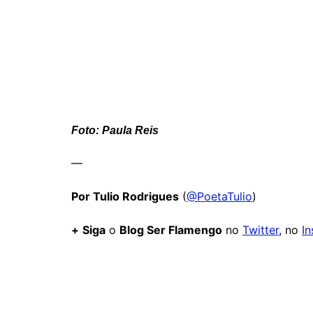
Foto: Paula Reis
—
Por Tulio Rodrigues
(
@PoetaTulio
)
+
Siga
o
Blog Ser Flamengo
no
Twitter
, no
I
Comentários