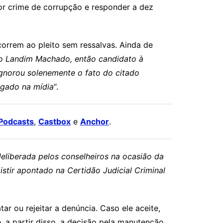
or crime de corrupção e responder a dez
orrem ao pleito sem ressalvas. Ainda de
fo Landim Machado, então candidato à
ignorou solenemente o fato do citado
lgado na mídia
“.
Podcasts
,
Castbox
e
Anchor
.
 deliberada pelos conselheiros na ocasião da
tir apontado na Certidão Judicial Criminal
r ou rejeitar a denúncia. Caso ele aceite,
, a partir disso, a decisão pela manutenção