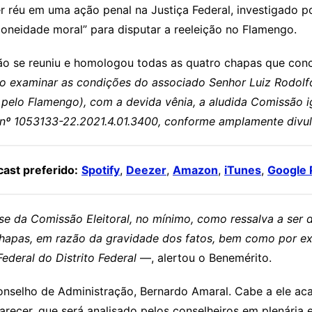
r réu em uma ação penal na Justiça Federal, investigado p
idoneidade moral” para disputar a reeleição no Flamengo.
ão se reuniu e homologou todas as quatro chapas que conc
o examinar as condições do associado Senhor Luiz Rodol
s pelo Flamengo), com a devida vênia, a aludida Comissão 
 nº 1053133-22.2021.4.01.3400, conforme amplamente divu
ast preferido:
Spotify
,
Deezer
,
Amazon
,
iTunes
,
Google 
álise da Comissão Eleitoral, no mínimo, como ressalva a ser
pas, em razão da gravidade dos fatos, bem como por exis
deral do Distrito Federal
—, alertou o Benemérito.
selho de Administração, Bernardo Amaral. Cabe a ele acata
ecer, que será analisado pelos conselheiros em plenária e