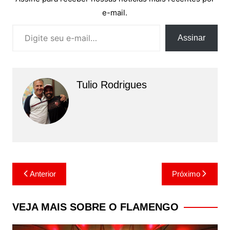
e-mail.
Digite seu e-mail…
Assinar
Tulio Rodrigues
Navegação
Anterior
Próximo
de
Post
VEJA MAIS SOBRE O FLAMENGO