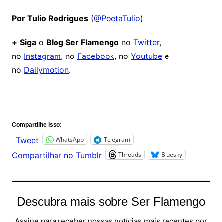
Por Tulio Rodrigues
(
@PoetaTulio
)
+
Siga
o
Blog Ser Flamengo
no
Twitter
,
no
Instagram
, no
Facebook
, no
Youtube
e
no
Dailymotion
.
Comentários
Compartilhe isso:
WhatsApp
Telegram
Tweet
Threads
Bluesky
Compartilhar no Tumblr
Descubra mais sobre Ser Flamengo
Assine para receber nossas notícias mais recentes por