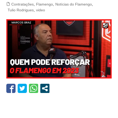
Contratações
,
Flamengo
,
Notícias do Flamengo
,
Tulio Rodrigues
,
video