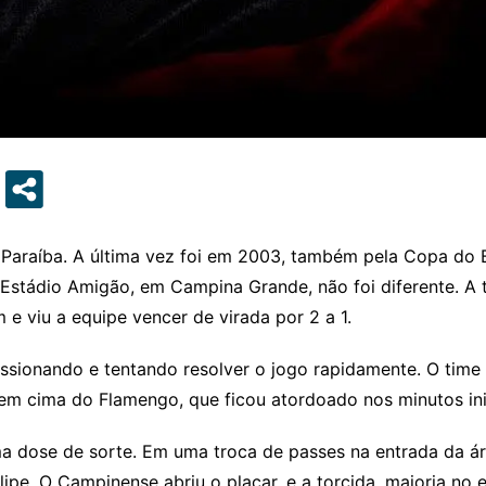
Paraíba. A última vez foi em 2003, também pela Copa do 
Estádio Amigão, em Campina Grande, não foi diferente. A t
m e viu a equipe vencer de virada por 2 a 1.
sionando e tentando resolver o jogo rapidamente. O time
em cima do Flamengo, que ficou atordoado nos minutos inic
 dose de sorte. Em uma troca de passes na entrada da áre
ipe. O Campinense abriu o placar, e a torcida, maioria no