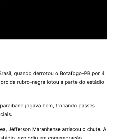
Brasil, quando derrotou o Botafogo-PB por 4
orcida rubro-negra lotou a parte do estádio
 paraibano jogava bem, trocando passes
iais.
a, Jéfferson Maranhense arriscou o chute. A
 estádio, explodiu em comemoração.