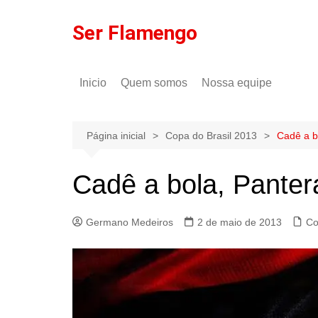
Ir
para
Ser Flamengo
o
conteúdo
Inicio
Quem somos
Nossa equipe
Política de comentários
Tulio Rodrigues
Política de privacidade
Gilson Lima
Página inicial
Copa do Brasil 2013
Cadê a b
Cadê a bola, Panter
Germano Medeiros
2 de maio de 2013
Co