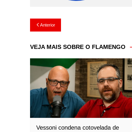
Navegação
Anterior
de
Post
VEJA MAIS SOBRE O FLAMENGO
Vessoni condena cotovelada de