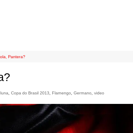
ola, Pantera?
a?
luna
,
Copa do Brasil 2013
,
Flamengo
,
Germano
,
video