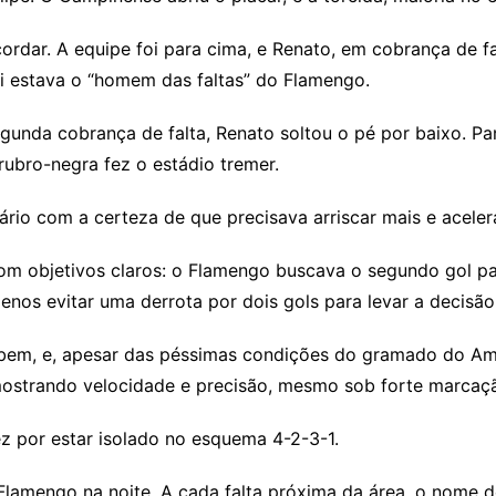
ordar. A equipe foi para cima, e Renato, em cobrança de fa
li estava o “homem das faltas” do Flamengo.
gunda cobrança de falta, Renato soltou o pé por baixo. 
rubro-negra fez o estádio tremer.
ário com a certeza de que precisava arriscar mais e acelera
 objetivos claros: o Flamengo buscava o segundo gol para,
os evitar uma derrota por dois gols para levar a decisão 
em, e, apesar das péssimas condições do gramado do Amigã
mostrando velocidade e precisão, mesmo sob forte marcaç
ez por estar isolado no esquema 4-2-3-1.
lamengo na noite. A cada falta próxima da área, o nome de