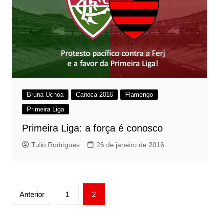
Bruna Uchoa
Carioca 2016
Flamengo
Primeira Liga
Primeira Liga: a força é conosco
Tulio Rodrigues
26 de janeiro de 2016
Paginação
Anterior
1
2
de