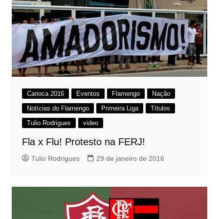
Carioca 2016
Eventos
Flamengo
Nação
Notícias do Flamengo
Primeira Liga
Títulos
Tulio Rodrigues
video
Fla x Flu! Protesto na FERJ!
Tulio Rodrigues
29 de janeiro de 2016