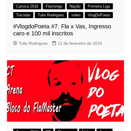
Carioca 2016
Flamengo
Nação
Primeira Liga
Torcidas
Tulio Rodrigues
video
VlogDoPoeta
#VlogdoPoeta #7. Fla x Vas, Ingresso
caro e 100 mil inscritos
Tulio Rodrigues
12 de fevereiro de 2016