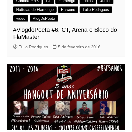
Carioca 2016
CT
Flamengo
Ídolos
Junior
Notícias do Flamengo
Parceiro
Tulio Rodrigues
video
VlogDoPoeta
#VlogdoPoeta #6. CT, Arena e Bloco do
FlaMaster
Tulio Rodrigues
5 de fevereiro de 2016