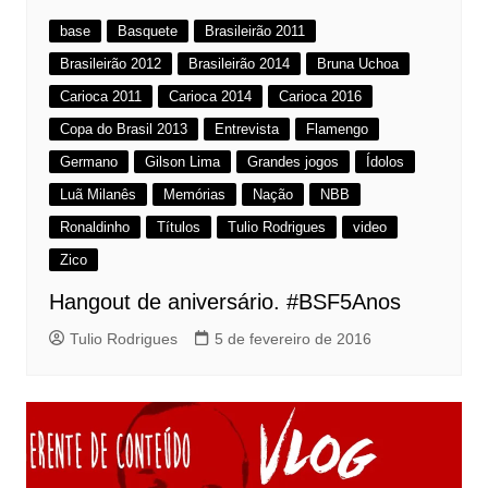
base
Basquete
Brasileirão 2011
Brasileirão 2012
Brasileirão 2014
Bruna Uchoa
Carioca 2011
Carioca 2014
Carioca 2016
Copa do Brasil 2013
Entrevista
Flamengo
Germano
Gilson Lima
Grandes jogos
Ídolos
Luã Milanês
Memórias
Nação
NBB
Ronaldinho
Títulos
Tulio Rodrigues
video
Zico
Hangout de aniversário. #BSF5Anos
Tulio Rodrigues
5 de fevereiro de 2016