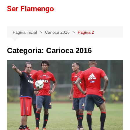
Ir
Ser Flamengo
para
o
conteúdo
Página inicial
Carioca 2016
Página 2
Categoria:
Carioca 2016