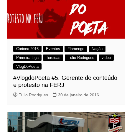
Carioca 2016
Eventos
Flamengo
Nação
Primeira Liga
Torcidas
Tulio Rodrigues
video
VlogDoPoeta
#VlogdoPoeta #5. Gerente de conteúdo
e protesto na FERJ
Tulio Rodrigues
30 de janeiro de 2016