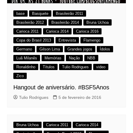
base
Basquete
Brasileirão 2011
Brasileirão 2012
Brasileirão 2014
Bruna Uchoa
Carioca 2011
Carioca 2014
Carioca 2016
Copa do Brasil 2013
Entrevista
Flamengo
Germano
Gilson Lima
Grandes jogos
Ídolos
Luã Milanês
Memórias
Nação
NBB
Ronaldinho
Títulos
Tulio Rodrigues
video
Zico
Hangout de aniversário. #BSF5Anos
Tulio Rodrigues
5 de fevereiro de 2016
Bruna Uchoa
Carioca 2011
Carioca 2014