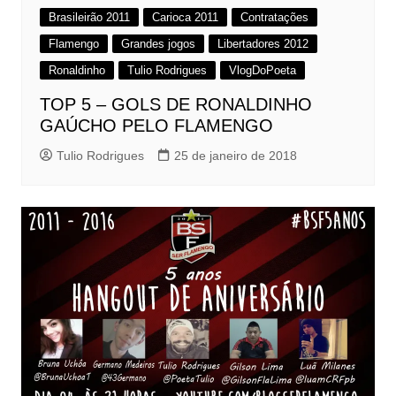
Brasileirão 2011
Carioca 2011
Contratações
Flamengo
Grandes jogos
Libertadores 2012
Ronaldinho
Tulio Rodrigues
VlogDoPoeta
TOP 5 – GOLS DE RONALDINHO
GAÚCHO PELO FLAMENGO
Tulio Rodrigues
25 de janeiro de 2018