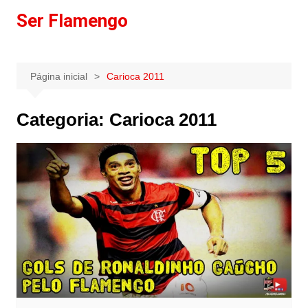
Ir
Ser Flamengo
para
o
conteúdo
Página inicial
Carioca 2011
Categoria:
Carioca 2011