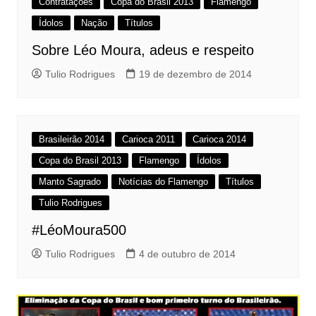
Contratações
Copa do Brasil 2013
Flamengo
Ídolos
Nação
Títulos
Sobre Léo Moura, adeus e respeito
Tulio Rodrigues
19 de dezembro de 2014
Brasileirão 2014
Carioca 2011
Carioca 2014
Copa do Brasil 2013
Flamengo
Ídolos
Manto Sagrado
Notícias do Flamengo
Títulos
Tulio Rodrigues
#LéoMoura500
Tulio Rodrigues
4 de outubro de 2014