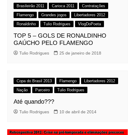
Brasileirão 2011
Carioca 2011
Contratações
Flamengo
Grandes jogos
Libertadores 2012
Ronaldinho
Tulio Rodrigues
VlogDoPoeta
TOP 5 – GOLS DE RONALDINHO
GAÚCHO PELO FLAMENGO
Tulio Rodrigues
25 de janeiro de 2018
Copa do Brasil 2013
Flamengo
Libertadores 2012
Nação
Parceiro
Tulio Rodrigues
Até quando???
Tulio Rodrigues
10 de abril de 2014