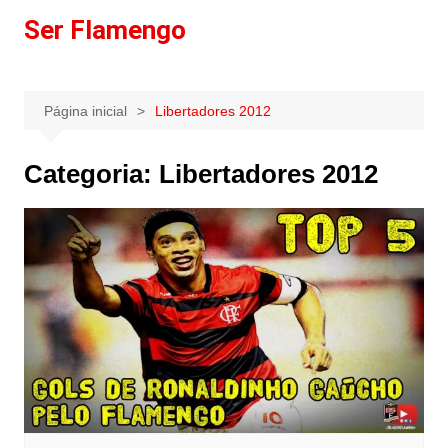
Ir
Ser Flamengo
para
o
conteúdo
Página inicial
Libertadores 2012
Categoria:
Libertadores 2012