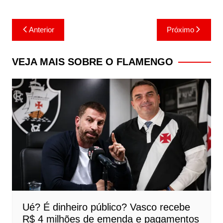
Navegação
Anterior
Próximo
de
Post
VEJA MAIS SOBRE O FLAMENGO
Ué? É dinheiro público? Vasco recebe
R$ 4 milhões de emenda e pagamentos