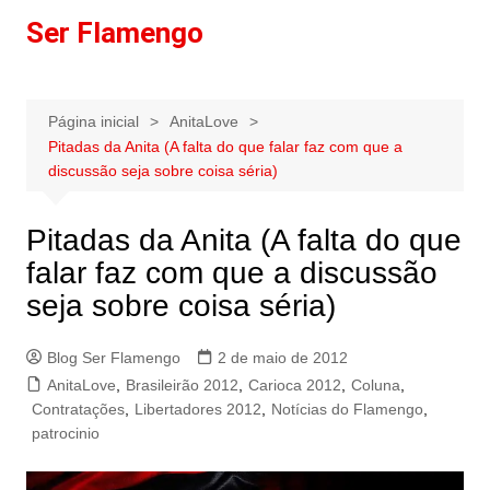
Ir
Ser Flamengo
para
o
conteúdo
Página inicial
AnitaLove
Pitadas da Anita (A falta do que falar faz com que a
discussão seja sobre coisa séria)
Pitadas da Anita (A falta do que
falar faz com que a discussão
seja sobre coisa séria)
Blog Ser Flamengo
2 de maio de 2012
AnitaLove
,
Brasileirão 2012
,
Carioca 2012
,
Coluna
,
Contratações
,
Libertadores 2012
,
Notícias do Flamengo
,
patrocinio