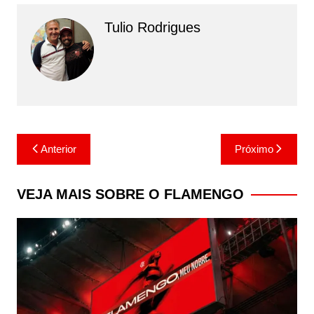
Tulio Rodrigues
Navegação
Anterior
Próximo
de
Post
VEJA MAIS SOBRE O FLAMENGO