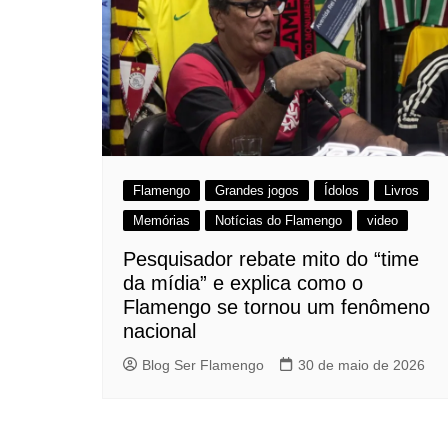
Flamengo
Grandes jogos
Ídolos
Livros
Memórias
Notícias do Flamengo
video
Pesquisador rebate mito do “time
da mídia” e explica como o
Flamengo se tornou um fenômeno
nacional
Blog Ser Flamengo
30 de maio de 2026