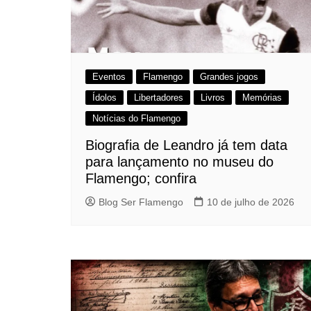
Eventos
Flamengo
Grandes jogos
Ídolos
Libertadores
Livros
Memórias
Notícias do Flamengo
Biografia de Leandro já tem data
para lançamento no museu do
Flamengo; confira
Blog Ser Flamengo
10 de julho de 2026