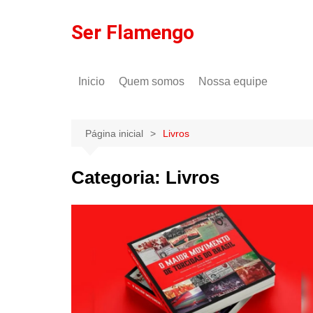
Ir
para
Ser Flamengo
o
conteúdo
Inicio
Quem somos
Nossa equipe
Política de comentários
Tulio Rodrigues
Política de privacidade
Gilson Lima
Página inicial
Livros
Categoria:
Livros