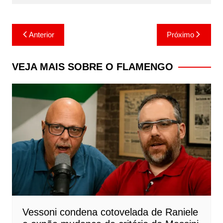
Navegação
Anterior
Próximo
de
Post
VEJA MAIS SOBRE O FLAMENGO
Vessoni condena cotovelada de Raniele