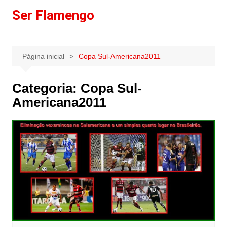
Ir
Ser Flamengo
para
o
conteúdo
Página inicial
Copa Sul-Americana2011
Categoria:
Copa Sul-
Americana2011