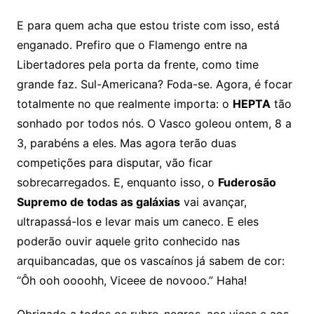
E para quem acha que estou triste com isso, está
enganado. Prefiro que o Flamengo entre na
Libertadores pela porta da frente, como time
grande faz. Sul-Americana? Foda-se. Agora, é focar
totalmente no que realmente importa: o
HEPTA
tão
sonhado por todos nós. O Vasco goleou ontem, 8 a
3, parabéns a eles. Mas agora terão duas
competições para disputar, vão ficar
sobrecarregados. E, enquanto isso, o
Fuderosão
Supremo de todas as galáxias
vai avançar,
ultrapassá-los e levar mais um caneco. E eles
poderão ouvir aquele grito conhecido nas
arquibancadas, que os vascaínos já sabem de cor:
“Ôh ooh oooohh, Viceee de novooo.” Haha!
Obrigado a todos os rubro-negros, aos vices e aos