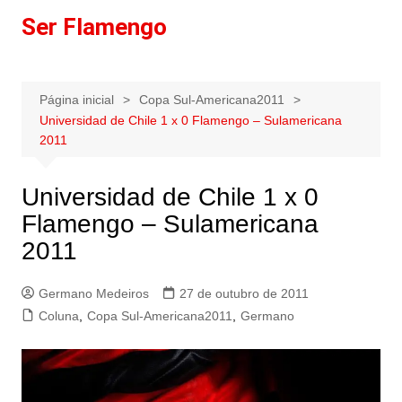
Ir
Ser Flamengo
para
o
conteúdo
Página inicial
Copa Sul-Americana2011
Universidad de Chile 1 x 0 Flamengo – Sulamericana
2011
Universidad de Chile 1 x 0
Flamengo – Sulamericana
2011
Germano Medeiros
27 de outubro de 2011
Coluna
,
Copa Sul-Americana2011
,
Germano