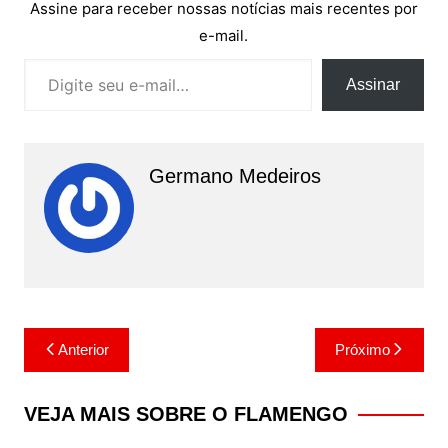
Assine para receber nossas notícias mais recentes por
e-mail.
Digite seu e-mail…
Assinar
Germano Medeiros
Navegação
Anterior
Próximo
de
Post
VEJA MAIS SOBRE O FLAMENGO