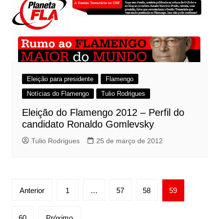
Eleição para presidente
Flamengo
Notícias do Flamengo
Tulio Rodrigues
Eleição do Flamengo 2012 – Perfil do
candidato Ronaldo Gomlevsky
Tulio Rodrigues
25 de março de 2012
Paginação
Anterior
1
…
57
58
59
de
posts
60
Próximo