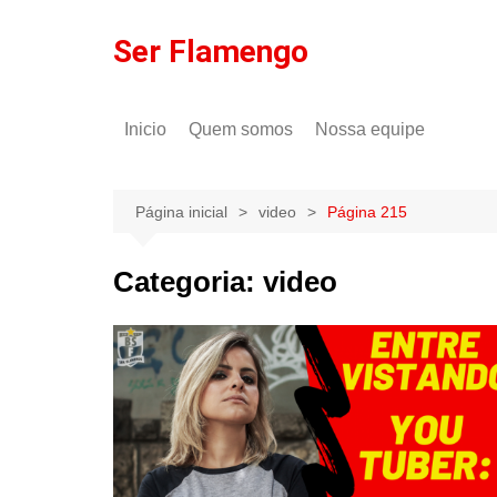
Ir
para
Ser Flamengo
o
conteúdo
Inicio
Quem somos
Nossa equipe
Política de comentários
Tulio Rodrigues
Política de privacidade
Gilson Lima
Página inicial
video
Página 215
Categoria:
video