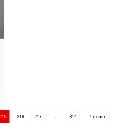
215
216
217
…
314
Próximo