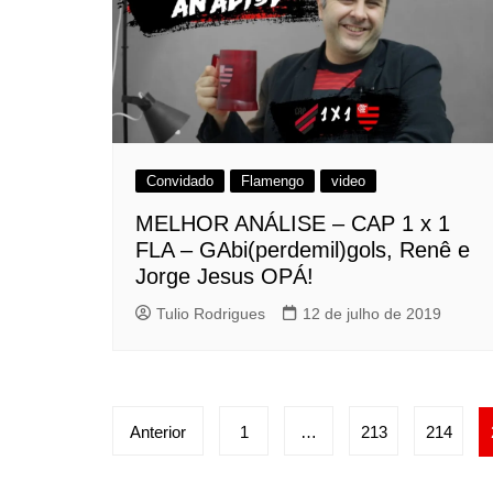
Convidado
Flamengo
video
MELHOR ANÁLISE – CAP 1 x 1
FLA – GAbi(perdemil)gols, Renê e
Jorge Jesus OPÁ!
Tulio Rodrigues
12 de julho de 2019
Paginação
Anterior
1
…
213
214
de