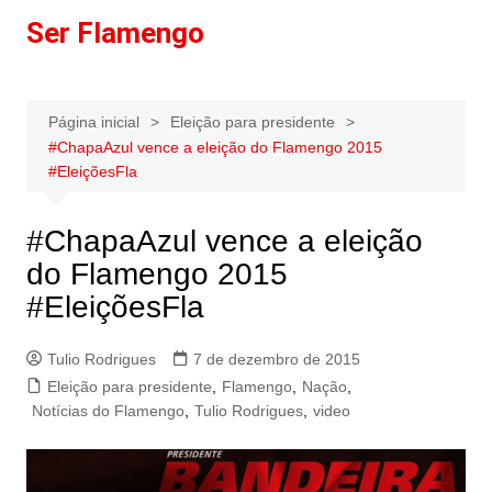
Ir
Ser Flamengo
para
o
conteúdo
Página inicial
Eleição para presidente
#ChapaAzul vence a eleição do Flamengo 2015
#EleiçõesFla
#ChapaAzul vence a eleição
do Flamengo 2015
#EleiçõesFla
Tulio Rodrigues
7 de dezembro de 2015
Eleição para presidente
,
Flamengo
,
Nação
,
Notícias do Flamengo
,
Tulio Rodrigues
,
video