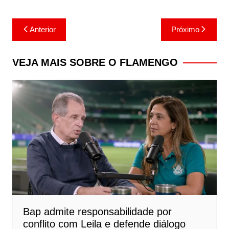
Navegação
Anterior
Próximo
de
Post
VEJA MAIS SOBRE O FLAMENGO
Bap admite responsabilidade por
conflito com Leila e defende diálogo