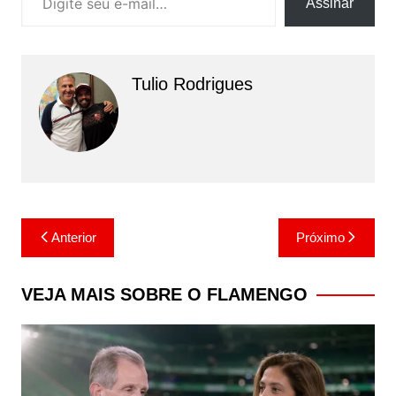
Assinar
Tulio Rodrigues
Navegação
Anterior
Próximo
de
Post
VEJA MAIS SOBRE O FLAMENGO