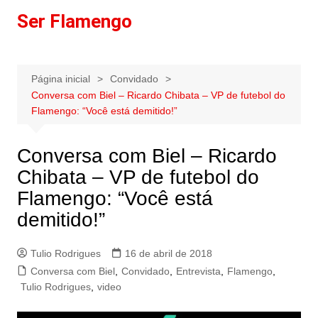
Ir
Ser Flamengo
para
o
conteúdo
Página inicial
Convidado
Conversa com Biel – Ricardo Chibata – VP de futebol do
Flamengo: “Você está demitido!”
Conversa com Biel – Ricardo
Chibata – VP de futebol do
Flamengo: “Você está
demitido!”
Tulio Rodrigues
16 de abril de 2018
Conversa com Biel
,
Convidado
,
Entrevista
,
Flamengo
,
Tulio Rodrigues
,
video