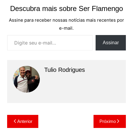
Descubra mais sobre Ser Flamengo
Assine para receber nossas notícias mais recentes por
e-mail.
Digite seu e-mail…
Assinar
Tulio Rodrigues
Navegação
Anterior
Próximo
de