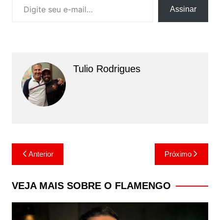
Assinar
Tulio Rodrigues
Navegação
Anterior
Próximo
de
Post
VEJA MAIS SOBRE O FLAMENGO