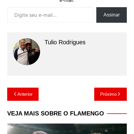
e-mail.
Digite seu e-mail…
Assinar
Tulio Rodrigues
Navegação
Anterior
Próximo
de
Post
VEJA MAIS SOBRE O FLAMENGO