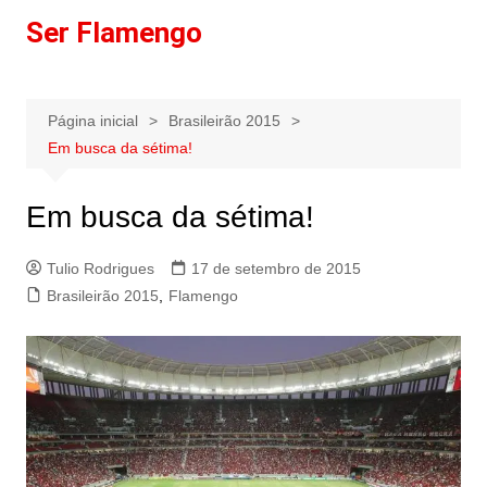
Ir
Ser Flamengo
para
o
conteúdo
Página inicial
Brasileirão 2015
Em busca da sétima!
Em busca da sétima!
Tulio Rodrigues
17 de setembro de 2015
Brasileirão 2015
,
Flamengo