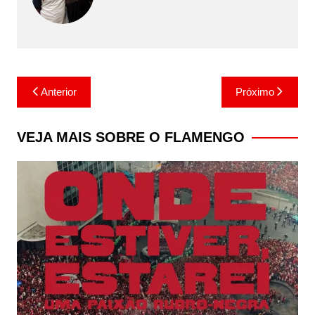
Navegação
Anterior
Próximo
de
Post
VEJA MAIS SOBRE O FLAMENGO