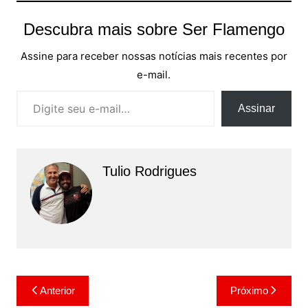
Descubra mais sobre Ser Flamengo
Assine para receber nossas notícias mais recentes por
e-mail.
Digite seu e-mail…
Assinar
Tulio Rodrigues
Navegação
Anterior
Próximo
de