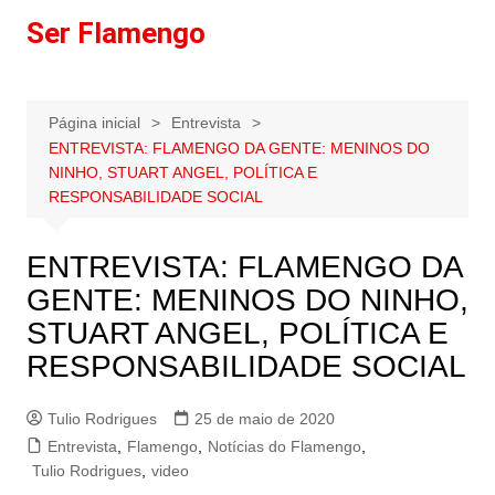
Ir
Ser Flamengo
para
o
conteúdo
Página inicial
Entrevista
ENTREVISTA: FLAMENGO DA GENTE: MENINOS DO
NINHO, STUART ANGEL, POLÍTICA E
RESPONSABILIDADE SOCIAL
ENTREVISTA: FLAMENGO DA
GENTE: MENINOS DO NINHO,
STUART ANGEL, POLÍTICA E
RESPONSABILIDADE SOCIAL
Tulio Rodrigues
25 de maio de 2020
Entrevista
,
Flamengo
,
Notícias do Flamengo
,
Tulio Rodrigues
,
video