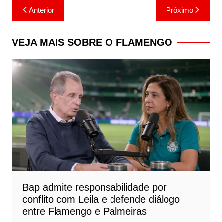
Navegação
Anterior
Próximo
de
Post
VEJA MAIS SOBRE O FLAMENGO
Bap admite responsabilidade por
conflito com Leila e defende diálogo
entre Flamengo e Palmeiras