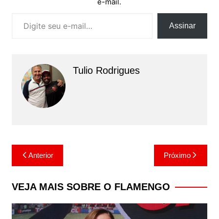
e-mail.
Digite seu e-mail…
Assinar
Tulio Rodrigues
Navegação
Anterior
Próximo
de
Post
VEJA MAIS SOBRE O FLAMENGO