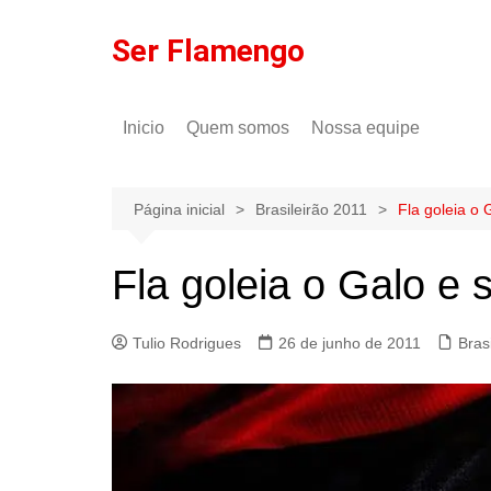
Ir
para
Ser Flamengo
o
conteúdo
Inicio
Quem somos
Nossa equipe
Política de comentários
Tulio Rodrigues
Política de privacidade
Gilson Lima
Página inicial
Brasileirão 2011
Fla goleia o 
Fla goleia o Galo e 
Tulio Rodrigues
26 de junho de 2011
Bras