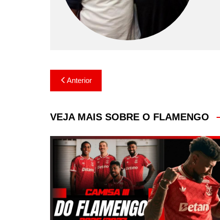
Navegação
Anterior
de
Post
VEJA MAIS SOBRE O FLAMENGO