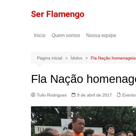
Ir
para
Ser Flamengo
o
conteúdo
Inicio
Quem somos
Nossa equipe
Política de comentários
Tulio Rodrigues
Política de privacidade
Gilson Lima
Página inicial
Ídolos
Fla Nação homenageia 
Fla Nação homenagei
Tulio Rodrigues
9 de abril de 2017
Evento