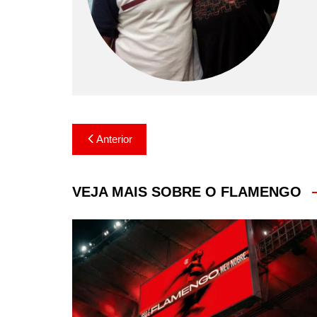
Navegação
Anterior
de
Post
VEJA MAIS SOBRE O FLAMENGO