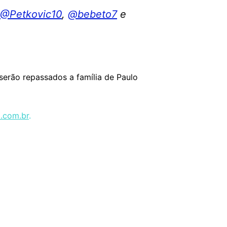
@Petkovic10
,
@bebeto7
e
serão repassados a família de Paulo
l.com.br
.