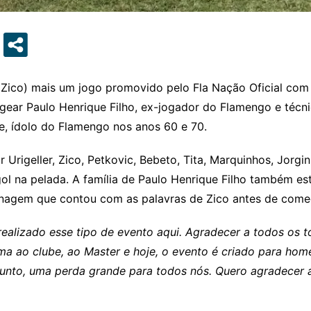
Zico) mais um jogo promovido pelo Fla Nação Oficial com
agear Paulo Henrique Filho, ex-jogador do Flamengo e téc
ue, ídolo do Flamengo nos anos 60 e 70.
r Urigeller, Zico, Petkovic, Bebeto, Tita, Marquinhos, Jor
l na pelada. A família de Paulo Henrique Filho também est
nagem que contou com as palavras de Zico antes de começ
 realizado esse tipo de evento aqui. Agradecer a todos os
ma ao clube, ao Master e hoje, o evento é criado para h
r junto, uma perda grande para todos nós. Quero agradece