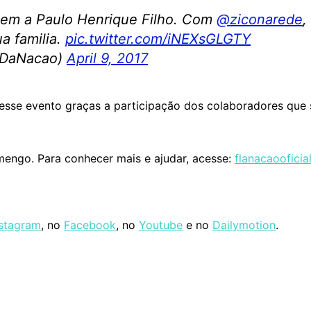
em a Paulo Henrique Filho. Com
@ziconarede
,
a familia.
pic.twitter.com/iNEXsGLGTY
oDaNacao)
April 9, 2017
esse evento graças a participação dos colaboradores que 
mengo. Para conhecer mais e ajudar, acesse:
flanacaooficia
nstagram
, no
Facebook
, no
Youtube
e no
Dailymotion
.