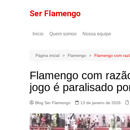
Ir
para
Ser Flamengo
o
conteúdo
Inicio
Quem somos
Nossa equipe
Política de comentários
Tulio Rodrigues
Política de privacidade
Gilson Lima
Página inicial
Flamengo
Flamengo com razão
Flamengo com razão:
jogo é paralisado po
Blog Ser Flamengo
13 de janeiro de 2026