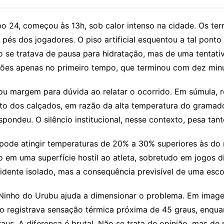
rupo 24, começou às 13h, sob calor intenso na cidade. Os 
és dos jogadores. O piso artificial esquentou a tal ponto 
o se tratava de pausa para hidratação, mas de uma tentati
ões apenas no primeiro tempo, que terminou com dez minut
xou margem para dúvida ao relatar o ocorrido. Em súmula, r
o dos calçados, em razão da alta temperatura do gramado s
ondeu. O silêncio institucional, nesse contexto, pesa tant
 pode atingir temperaturas de 20% a 30% superiores às do 
po em uma superfície hostil ao atleta, sobretudo em jogos 
dente isolado, mas a consequência previsível de uma escol
 Ninho do Urubu ajuda a dimensionar o problema. Em image
o registrava sensação térmica próxima de 45 graus, enquan
s. A diferença é brutal. Não se trata de opinião, mas de 