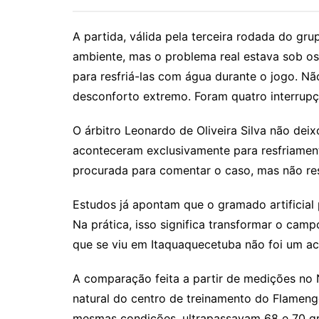
A partida, válida pela terceira rodada do g
ambiente, mas o problema real estava sob os p
para resfriá-las com água durante o jogo. Nã
desconforto extremo. Foram quatro interrupç
O árbitro Leonardo de Oliveira Silva não dei
aconteceram exclusivamente para resfriament
procurada para comentar o caso, mas não resp
Estudos já apontam que o gramado artificial
Na prática, isso significa transformar o cam
que se viu em Itaquaquecetuba não foi um aci
A comparação feita a partir de medições no
natural do centro de treinamento do Flameng
mesmas condições, ultrapassavam 68 e 70 grau