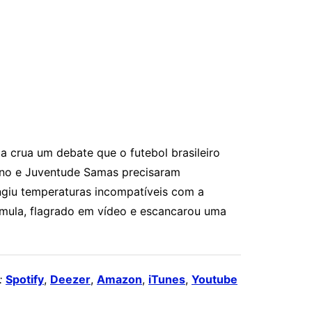
 crua um debate que o futebol brasileiro
tino e Juventude Samas precisaram
ingiu temperaturas incompatíveis com a
súmula, flagrado em vídeo e escancarou uma
:
Spotify
,
Deezer
,
Amazon
,
iTunes
,
Youtube