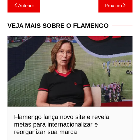
Navegação
Anterior
Próximo
de
Post
VEJA MAIS SOBRE O FLAMENGO
Flamengo lança novo site e revela
metas para internacionalizar e
reorganizar sua marca