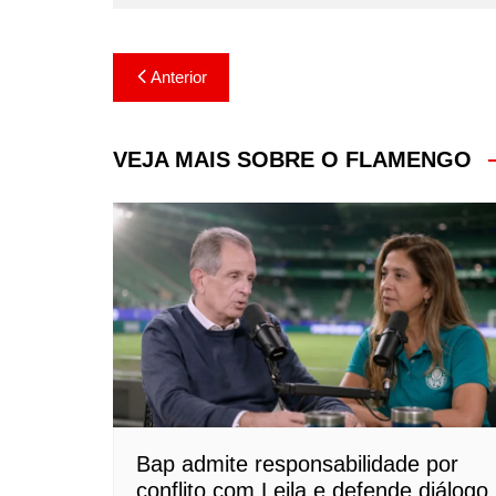
Navegação
Anterior
de
Post
VEJA MAIS SOBRE O FLAMENGO
Bap admite responsabilidade por
conflito com Leila e defende diálogo