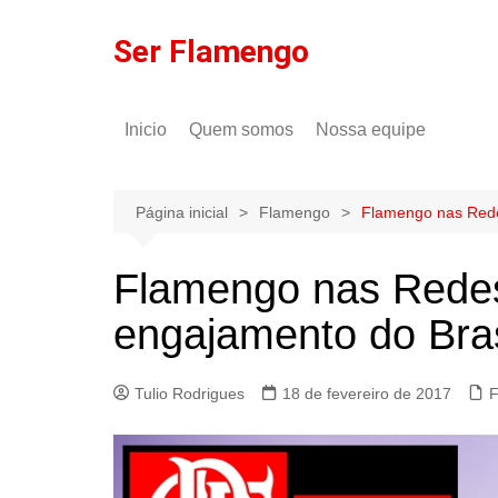
Ir
para
Ser Flamengo
o
conteúdo
Inicio
Quem somos
Nossa equipe
Política de comentários
Tulio Rodrigues
Política de privacidade
Gilson Lima
Página inicial
Flamengo
Flamengo nas Rede
Flamengo nas Redes
engajamento do Bras
Tulio Rodrigues
18 de fevereiro de 2017
F