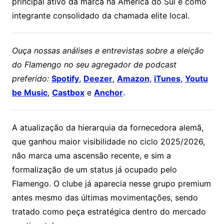
principal ativo da marca na América do Sul e como
integrante consolidado da chamada elite local.
Ouça nossas análises e entrevistas sobre a eleição
do Flamengo no seu agregador de podcast
preferido:
Spotify
,
Deezer
,
Amazon
,
iTunes
,
Youtu
be Music
,
Castbox
e
Anchor
.
A atualização da hierarquia da fornecedora alemã,
que ganhou maior visibilidade no ciclo 2025/2026,
não marca uma ascensão recente, e sim a
formalização de um status já ocupado pelo
Flamengo. O clube já aparecia nesse grupo premium
antes mesmo das últimas movimentações, sendo
tratado como peça estratégica dentro do mercado