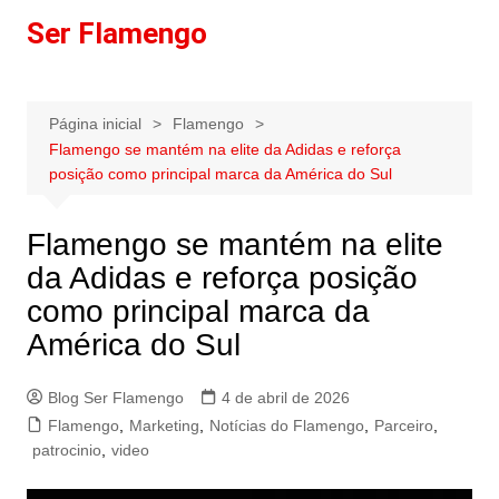
Ir
Ser Flamengo
para
o
conteúdo
Página inicial
Flamengo
Flamengo se mantém na elite da Adidas e reforça
posição como principal marca da América do Sul
Flamengo se mantém na elite
da Adidas e reforça posição
como principal marca da
América do Sul
Blog Ser Flamengo
4 de abril de 2026
Flamengo
,
Marketing
,
Notícias do Flamengo
,
Parceiro
,
patrocinio
,
video