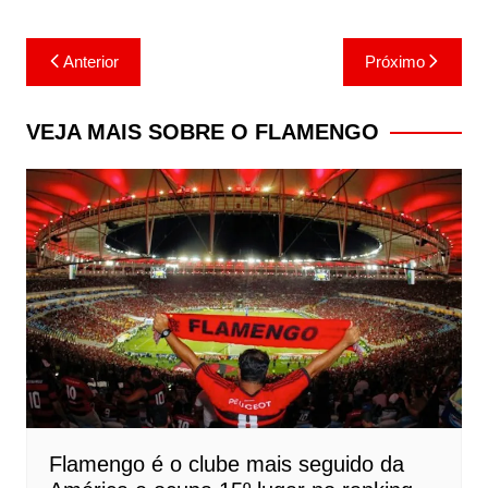
Navegação
Anterior
Próximo
de
Post
VEJA MAIS SOBRE O FLAMENGO
Flamengo é o clube mais seguido da