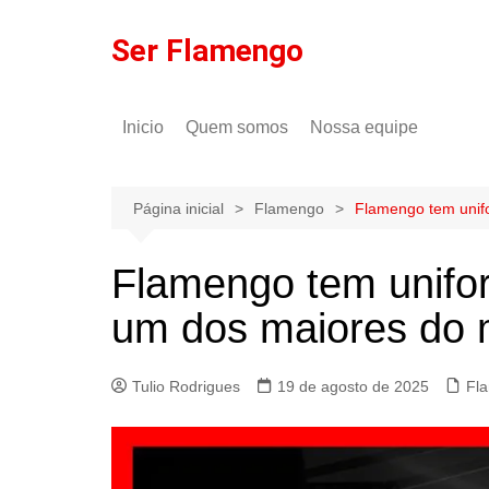
Ir
para
Ser Flamengo
o
conteúdo
Inicio
Quem somos
Nossa equipe
Política de comentários
Tulio Rodrigues
Política de privacidade
Gilson Lima
Página inicial
Flamengo
Flamengo tem unifo
Flamengo tem unifor
um dos maiores do
Tulio Rodrigues
19 de agosto de 2025
Fl