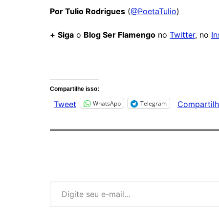
Por Tulio Rodrigues
(
@PoetaTulio
)
+
Siga
o
Blog Ser Flamengo
no
Twitter
, no
I
Comentários
Compartilhe isso:
WhatsApp
Telegram
Tweet
Compartilh
Digite seu e-mail…