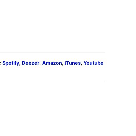
:
Spotify
,
Deezer
,
Amazon
,
iTunes
,
Youtube