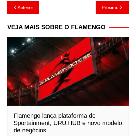
Navegação
Anterior
Próximo
de
Post
VEJA MAIS SOBRE O FLAMENGO
Flamengo lança plataforma de
Sportainment, URU.HUB e novo modelo
de negócios