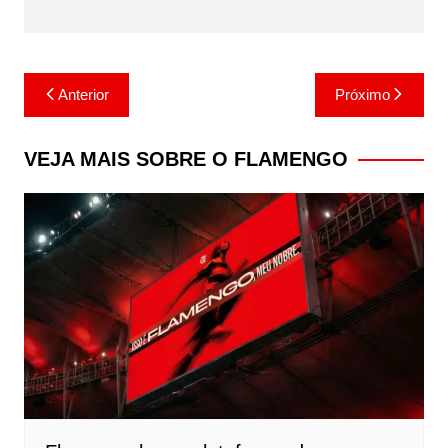
Navegação
Anterior
Próximo
de
Post
VEJA MAIS SOBRE O FLAMENGO