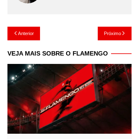
Navegação
Anterior
Próximo
de
Post
VEJA MAIS SOBRE O FLAMENGO