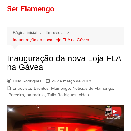
Ir
Ser Flamengo
para
o
conteúdo
Página inicial
Entrevista
Inauguração da nova Loja FLA na Gávea
Inauguração da nova Loja FLA
na Gávea
Tulio Rodrigues
26 de março de 2018
Entrevista
,
Eventos
,
Flamengo
,
Notícias do Flamengo
,
Parceiro
,
patrocinio
,
Tulio Rodrigues
,
video