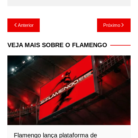
Navegação
Anterior
Próximo
de
Post
VEJA MAIS SOBRE O FLAMENGO
Flamengo lança plataforma de