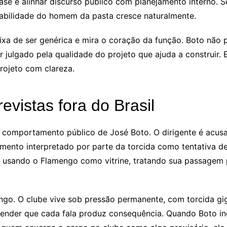
 base e alinhar discurso público com planejamento interno. 
sabilidade do homem da pasta cresce naturalmente.
deixa de ser genérica e mira o coração da função. Boto nã
r julgado pela qualidade do projeto que ajuda a construir. 
rojeto com clareza.
vistas fora do Brasil
ao comportamento público de José Boto. O dirigente é acu
imento interpretado por parte da torcida como tentativa d
aria usando o Flamengo como vitrine, tratando sua passage
go. O clube vive sob pressão permanente, com torcida giga
ender que cada fala produz consequência. Quando Boto ind