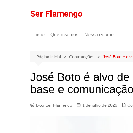
Ir
para
Ser Flamengo
o
conteúdo
Inicio
Quem somos
Nossa equipe
Política de comentários
Tulio Rodrigues
Política de privacidade
Gilson Lima
Página inicial
Contratações
José Boto é alv
José Boto é alvo de 
base e comunicação
Blog Ser Flamengo
1 de julho de 2026
Co