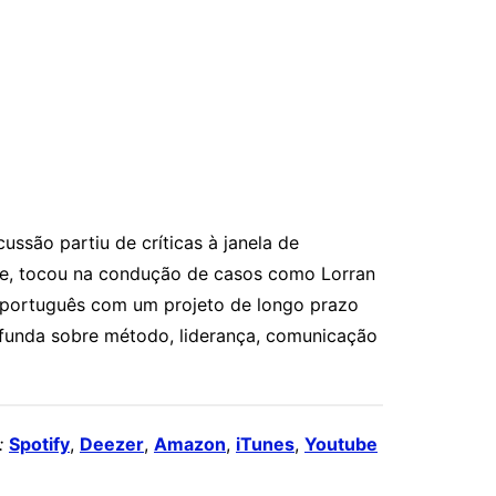
ssão partiu de críticas à janela de
ase, tocou na condução de casos como Lorran
 português com um projeto de longo prazo
ofunda sobre método, liderança, comunicação
:
Spotify
,
Deezer
,
Amazon
,
iTunes
,
Youtube