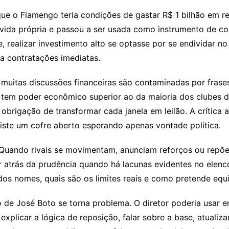
ue o Flamengo teria condições de gastar R$ 1 bilhão em re
vida própria e passou a ser usada como instrumento de cobra
, realizar investimento alto se optasse por se endividar no
ra contratações imediatas.
o, muitas discussões financeiras são contaminadas por fras
tem poder econômico superior ao da maioria dos clubes do 
ou obrigação de transformar cada janela em leilão. A crític
ste um cofre aberto esperando apenas vontade política.
 Quando rivais se movimentam, anunciam reforços ou repõ
atrás da prudência quando há lacunas evidentes no elenco.
s nomes, quais são os limites reais e como pretende equi
e José Boto se torna problema. O diretor poderia usar ent
xplicar a lógica de reposição, falar sobre a base, atualiz