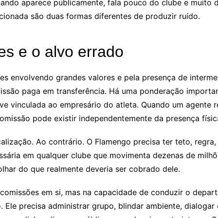
quando aparece publicamente, fala pouco do clube e muito 
recionada são duas formas diferentes de produzir ruído.
es e o alvo errado
 envolvendo grandes valores e pela presença de intermedi
missão paga em transferência. Há uma ponderação importa
sive vinculada ao empresário do atleta. Quando um agente 
comissão pode existir independentemente da presença físic
alização. Ao contrário. O Flamengo precisa ter teto, regra,
essária em qualquer clube que movimenta dezenas de milhõe
lhar do que realmente deveria ser cobrado dele.
s comissões em si, mas na capacidade de conduzir o depar
 Ele precisa administrar grupo, blindar ambiente, dialogar 