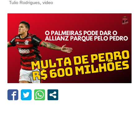
Tulio Rodrigues
,
video