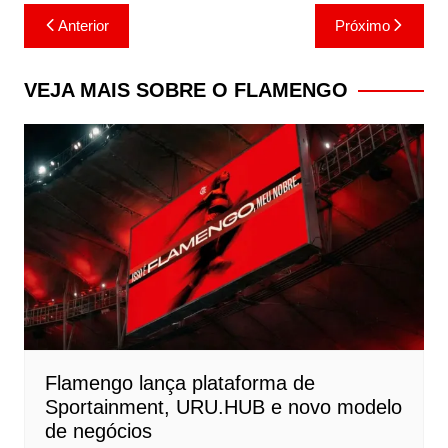
Navegação
Anterior
Próximo
de
Post
VEJA MAIS SOBRE O FLAMENGO
Flamengo lança plataforma de
Sportainment, URU.HUB e novo modelo
de negócios