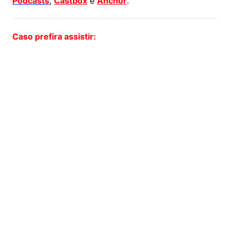
Podcasts
,
Castbox
e
Anchor
.
Caso prefira assistir: