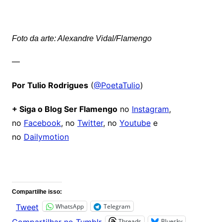
Foto da arte: Alexandre Vidal/Flamengo
—
Por Tulio Rodrigues
(
@PoetaTulio
)
+ Siga o Blog Ser Flamengo
no
Instagram
,
no
Facebook
, no
Twitter
, no
Youtube
e
no
Dailymotion
Comentários
Compartilhe isso:
WhatsApp
Telegram
Tweet
Threads
Bluesky