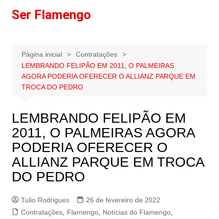
Ir
Ser Flamengo
para
o
conteúdo
Página inicial
Contratações
LEMBRANDO FELIPÃO EM 2011, O PALMEIRAS
AGORA PODERIA OFERECER O ALLIANZ PARQUE EM
TROCA DO PEDRO
LEMBRANDO FELIPÃO EM
2011, O PALMEIRAS AGORA
PODERIA OFERECER O
ALLIANZ PARQUE EM TROCA
DO PEDRO
Tulio Rodrigues
26 de fevereiro de 2022
Contratações
,
Flamengo
,
Notícias do Flamengo
,